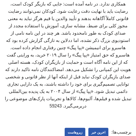
همکاری ندارد. در نامه آمده است: جایی که بازیگر کودک است،
رضایت باید با نهایت دقت رعایت شود. کودکان نمی‌توانند رضایت
قانونی کاملاً آگاهانه بدهند و تأیید والدین یا قیم هرگز نباید به معنی
مجوز کلی برای ضبط، مشابه سازی، آموزش یا استفاده مجدد از
صدای کودک به طور نامحدود باشد. هر چند در این نامه نامی از
استودیوی بزرگ ذکر نشده، اما ددلاین به تازگی گزارش کرده بود که
هاسبرو برای انیمیشن «پپا پیگ» چنین رفتاری انجام داده است.
هاسبرو که حق امتیاز «پپا پیگ» را سال ۲۰۱۹ خرید، به ورایتی گفت
که از این نامه آگاه است و حمایت از بازیگران کودک، هسته اصلی
هویت این کمپانی را تشکیل می‌دهد. امضاکنندگان نامه تاکید دارند که
صدای بازیگران کودک نباید قبل از اینکه آنها از نظر قانونی و شخصی
توانایی تصمیم‌گیری برای خود را داشته باشند، به یک دارایی تجاری
دائمی تبدیل شود. «پپا پیگ» از سال ۲۰۰۴ به یک پدیده بین‌المللی
تبدیل شده و فیلم‌ها، آلبوم‌ها، کالاها و تجربیات پارک‌های موضوعی را
دربرمی‌گیرد. 59243
برچسب‌ها:
اخرین خبر
زیروهاست