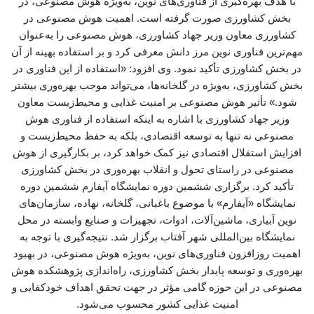
با هدف بهره‌گیری از فناوری‌های نوین، به‌ویژه هوش مصنوعی، در
بخش کشاورزی صورت گرفته است. اهمیت هوش مصنوعی در
کشاورزی معاون وزیر جهاد کشاورزی، هوش مصنوعی را به‌عنوان
مهم‌ترین فناوری نوین مرز دانش معرفی کرد و بر استفاده بهینه از آن
در بخش کشاورزی تأکید نمود. وی افزود: «استفاده از این فناوری در
بخش کشاورزی، به‌ویژه در گلخانه‌ها، می‌تواند موجب بهره‌وری بیشتر
شود.» تأثیر هوش مصنوعی بر امنیت غذایی و محیط‌زیست معاون
وزیر جهاد کشاورزی با اشاره به اینکه استفاده از فناوری هوش
مصنوعی نه تنها به توسعه اقتصادی، بلکه به حفظ محیط‌زیست و
افزایش استقلال اقتصادی نیز کمک خواهد کرد، بر بکارگیری از هوش
مصنوعی در راستای تحول و انقلاب بهره‌وری در بخش کشاورزی
تأکید کرد. برگزاری ششمین دوره نمایشگاه آیفارم ششمین دوره
نمایشگاه «آیفارم» با موضوع باغبانی، گلخانه، نهاده، سازمان‌های
نوین آبیاری، ماشین‌آلات، ادوات، تجهیزات و صنایع وابسته در محل
نمایشگاه بین‌المللی شهر آفتاب برگزار شد. نتیجه‌گیری با توجه به
اهمیت روزافزون فناوری‌های نوین، به‌ویژه هوش مصنوعی، در بهبود
بهره‌وری و توسعه پایدار بخش کشاورزی، راه‌اندازی پژوهشکده هوش
مصنوعی در این حوزه گامی مؤثر در جهت تحقق اهداف خودکفایی و
امنیت غذایی کشور محسوب می‌شود.