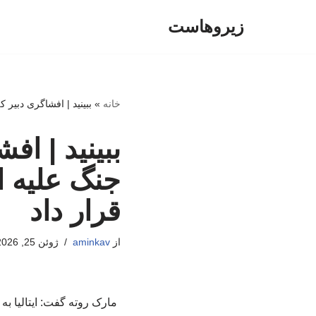
زیروهاست
پرش
به
محتوا
خانه
»
ببینید | افشاگری دبیر کل
ببینید | افش
جنگ علیه ای
قرار داد
از
aminkav
ژوئن 25, 2026