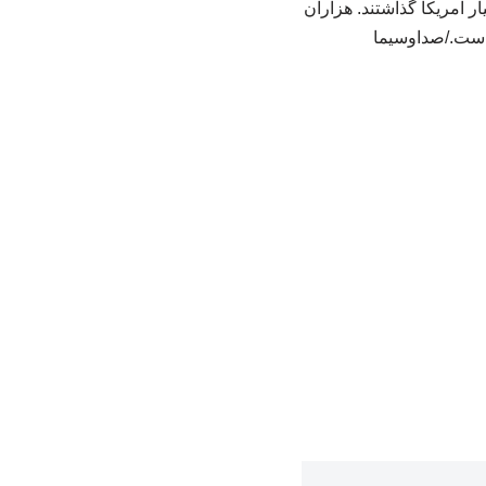
ار آمریکا گذاشتند. هزاران
 است./صداوسیما