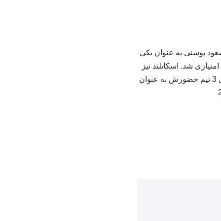
 زیروهاست؛ با شکست 3 بر صفر اسکاتلند مقابل برزیل در گروه C‌جام جهانی 2026 صعود بوسنی به عنوان یکی
از تیم های سوم از گروه A‌ قطعی شد. بوسنی در گروه A‌ رقابت ها در روز پایانی قطر را برد و 4 امتیازی شد. اسکاتلند نیز
که به برزیل باخت 3 امتیازی ماند تا با توجه به امتیاز بوسنی و بیشتر بودن امتیازاتش نسبت حداقل 3 تیم حضورش به عنوان