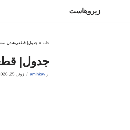
زیروهاست
پرش
به
محتوا
خانه
»
جدول| قطعی‌شدن صعود
جدول| قطع
از
aminkav
ژوئن 25, 2026