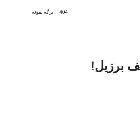
404
برگه نمونه
 برزیل!