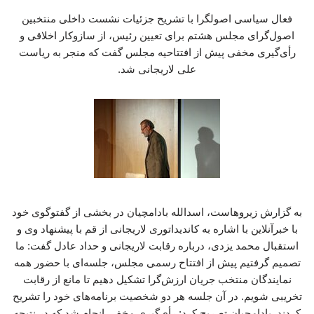
فعال سیاسی اصولگرا با تشریح جزئیات نشست داخلی منتخبین
اصول‌گرای مجلس هشتم برای تعیین رئیس، از سازوکار اخلاقی و
رأی‌گیری مخفی پیش از افتتاحیه مجلس گفت که منجر به ریاست
علی لاریجانی شد.
به گزارش زیروهاست، اسدالله بادامچیان در بخشی از گفت­وگوی خود
با خبرآنلاین با اشاره به کاندیداتوری لاریجانی از قم با پیشنهاد وی و
استقبال محمد یزدی، درباره رقابت لاریجانی و حداد عادل گفت: ما
تصمیم گرفتیم پیش از افتتاح رسمی مجلس، جلسه‌ای با حضور همه
نمایندگان منتخب جریان ارزش‌گرا تشکیل دهیم تا مانع از رقابت
تخریبی شویم. در آن جلسه هر دو شخصیت برنامه‌های خود را تشریح
کردند. بادامچیان تصریح کرد: رأی‌گیری مخفی انجام شد که در نتیجه