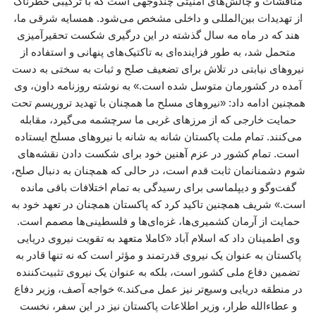
مناقشات و چالش‌های امنیتی چندوجهی است که با ترکیبی خطرناک
از تهدیدات بین‌المللی و داخلی مشخص می‌شود. همسایه شرقی ما،
هند که در ماه مه سال گذشته در این درگیری شکست تحقیرآمیزی
متحمل شد، به طور فزاینده‌ای به تاکتیک‌های پنهانی و استفاده از
نیروهای نیابتی در تلاش برای تضعیف صلح و ثبات به سختی به دست
آمده در کشورمان متوسل شده است.» به نوشته روزنامه داون، وی
همچنین ادامه داد: «نیروهای مسلح ما همچنان با تهدید تروریسم تحت
حمایت خارجی که از مرزهای غربی ما سرچشمه می‌گیرد، مقابله
می‌کنند. تمام ملت پاکستان شانه به شانه با نیروهای مسلح ایستاده
است. تمام کشور در عزم آهنین خود برای شکست دادن نقشه‌های
شوم دشمنانمان ثابت قدم است، در حالی که همچنان به دنبال صلح،
گفت‌وگو و دیپلماسی برای رسیدگی به تمام اختلافات باقی مانده
است.» شریف همچنین تاکید کرد که پاکستان همچنان در تعهد خود به
حمایت از آرمان کشمیری‌ها، غزه‌ای‌ها و فلسطینی‌ها مصمم است.
وی اطمینان داد که اسلام آباد «کاملا متعهد به تقویت نیروی دریایی
پاکستان به عنوان یک نیروی قدرتمند و مؤثر است که نه تنها قادر به
تضمین دفاع ملی کشور است، بلکه به عنوان یک نیروی تثبیت‌کننده
در منطقه دریایی وسیع‌تر نیز عمل می‌کند.» خواجه آصف، وزیر دفاع
و عطاءالله طرار، وزیر اطلاعات پاکستان نیز در این سفر، نخست