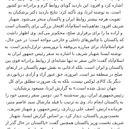
اشاره کرد و افزود: این بازدید گویای روابط گرم و برادرانه دو کشور
است. به نوشته ایرنا، وی تأکید کرد: نتایج بازدید دکتر پزشکیان به
تقویت هرچه بیشتر روابط ایران و پاکستان منجر می‌شود. شهباز
شریف افزود: تفاهم‌نامه اسلام‌آباد افتخار بزرگی برای پاکستان است
و اراده ما را برای برقراری صلح، محکم‌تر می‌کند. وی اظهار داشت
که پاکستان با چالش‌های داخلی و خارجی مواجه است؛ در عین حال،
عزم اسلام‌آباد برای مبارزه بی‌وقفه با تروریسم، تزلزل‌ناپذیر است. به
نوشته ایسنا شهباز شریف با اشاره به سفر رئیس جمهور ایران به
اسلام‌آباد گفت: «این سفر نه تنها نشانه‌ای از روابط برادرانه قوی بین
پاکستان و ایران است، بلکه اذعانی به نقش مهم پاکستان در ارتقای
صلح در منطقه نیز است. امروزه، حق عبور آزاد و آزادی دریانوردی
دیگر یک کالای لوکس نیست، بلکه به یک ضرورت مطلق برای کل
جهان تبدیل شده است.» به گزارش ایرنا، مسعود پزشکیان،
رئیس‌جمهوری ایران، روز سه‌شنبه ۲ تیر، دومین سفر رسمی خود را
به پاکستان انجام داد. وی به ترتیب با فیلد مارشال سید عاصم منیر،
فرمانده ارتش، آصف علی زرداری، رئیس‌جمهور، و شهباز شریف،
نخست‌وزیر پاکستان، دیدار کرد. بر اساس گزارش ایسنا، شهباز
شریف نخست وزیر پاکستان همچنین گفت: «پاکستان در حال گذر از