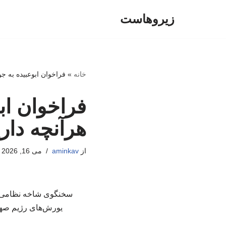
زیروهاست
پرش
به
محتوا
خانه
»
فراخوان ابوعبیده به جوا
فراخوان ابو
هرآنچه داری
از
aminkav
می 16, 2026
سخنگوی شاخه نظامی جن
یورش‌های رژیم صهیو