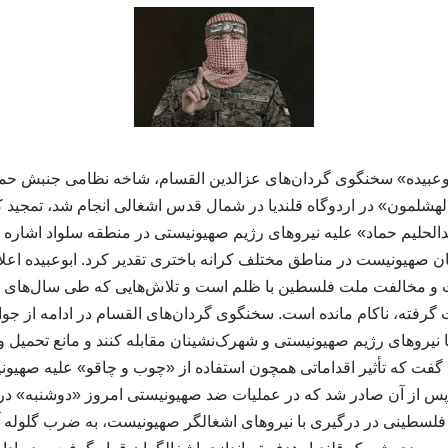
عبیده» سخنگوی گردان‌های عزالدین القسام، شاخه نظامی جنبش حماس 
هشلمون» در اردوگاه قلندیا در شمال قدس اشغالی انجام شد، تمجید کرد
الحلیم حماد» علیه نیروهای رژیم صهیونیستی در منطقه سلواد اشاره کر
 صهیونیست در مناطق مختلف کرانه باختری تقدیر کرد. ابوعبیده اعلام
ت و مخالفت ملت فلسطین با ظلم است و تلاش‌هایی که طی سال‌های گ
گرفته، ناکام مانده است. سخنگوی گردان‌های القسام در ادامه از جو
 با نیروهای رژیم صهیونیستی و شهرک‌نشینان مقابله کنند و مانع تحمیل و
 گفت که تأثیر اقداماتی همچون استفاده از «چوب و چاقو» علیه صهیو
پس از آن صادر شد که در عملیات ضد صهیونیستی امروز «دوشنبه» در ا
سطینی در درگیری با نیروهای اشغالگر صهیونیست، به ضرب گلوله آن