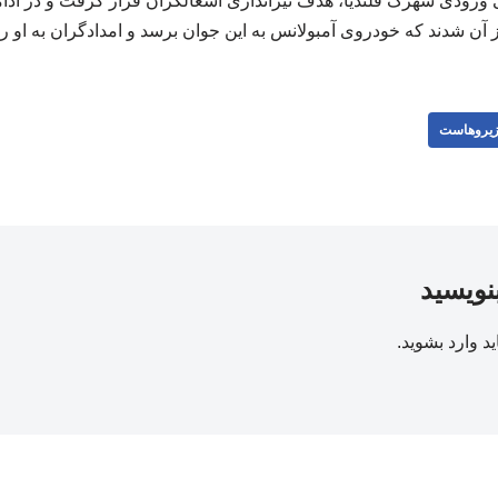
ورودی شهرک قلندیا، هدف تیراندازی اشغالگران قرار گرفت و در اد
از آن شدند که خودروی آمبولانس به این جوان برسد و امدادگران به او رسی
یروهاست
بنویسید
ید
وارد بشوید
.