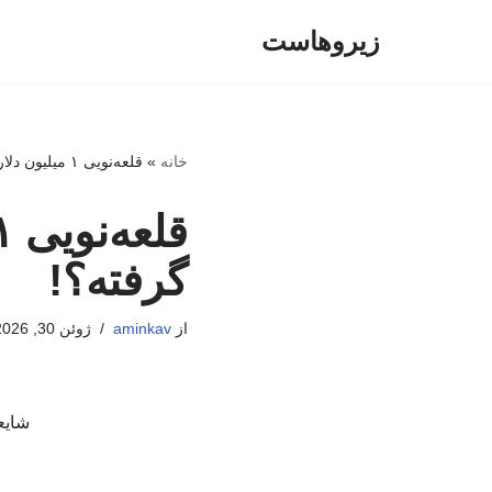
زیروهاست
پرش
به
محتوا
خانه
»
قلعه‌نویی ۱ میلیون دلارش را قبل از جام‌جهانی گرفته؟!
گرفته؟!
از
aminkav
ژوئن 30, 2026
شایع