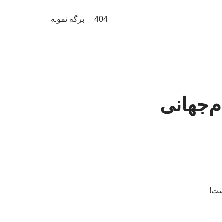
404
برگه نمونه
جام‌جهانی
ست!