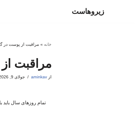
زیروهاست
پرش
به
محتوا
خانه
»
مراقبت از پوست در گر
مراقبت از 
از
aminkav
جولای 9, 2026
تمام روزهای سال باید ب