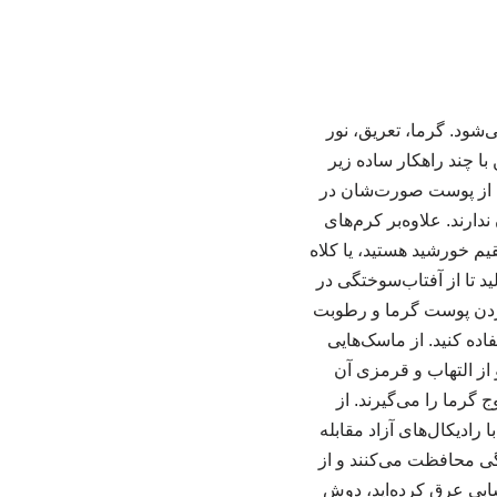
شود. گرما، تعریق، نور
ا چند راهکار ساده زیر
 بیشتر افراد فقط از پوست صورت‌شان در
ارند. علاوه‌بر کرم‌های
یم خورشید هستید، یا کلاه
 تا از آفتاب‌سوختگی در
 را هم اگر در معرض نور خورشید هستند فراموش نکنید. ۲. خنک کردن پوست گرما و رطوبت
ده کنید. از ماسک‌هایی
 از التهاب و قرمزی آن
وج گرما را می‌گیرند. از
نتی‌اکسیدان‌ها با رادیکال‌های آزاد مقابله
گی محافظت می‌کنند و از
از ورزش حسابی عرق کرده‌اید، دوش