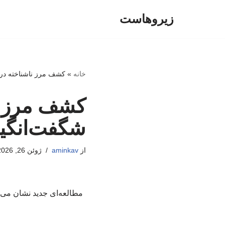
زیروهاست
پرش
به
محتوا
خانه
»
کشف مرز ناشناخته در ز
کشف مرز نا
شگفت‌انگیز
از
aminkav
ژوئن 26, 2026
مطالعه‌ای جدید نشان می‌د