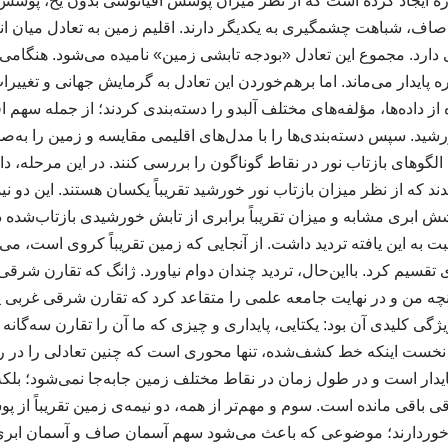
یاره ایجاد کرده است که از نظر میزان پوشش اقیانوسی بدون یخ، پوشش
 صاف، شباهت چشمگیری به یکدیگر دارند. اقلیم زمین به تعادل میان
 دارد. مجموع این تعادل «بودجه تابشی زمین» نامیده می‌شود. هنگامی 
ه پایدار می‌ماند. اما برهم‌خوردن این تعادل به گرمایش جهانی و تغییر
از داده‌ها، مؤلفه‌های مختلف آلبدو را دسته‌بندی کردند؛ از جمله سهم ا
شید. سپس دسته‌بندی‌ها را با مدل‌های اقلیمی مقایسه و زمین را به‌
الگوهای بازتاب نور در نقاط گوناگون را بررسی کنند. در این مرحله، دان
 که از نظر میزان بازتاب نور خورشید تقریباً یکسان هستند. این دو 
پوشش ابری مشابه و میزان تقریباً برابری از تابش خورشیدی بازتاب‌ش
بت به این یافته تردید داشت. از آنجایی که زمین تقریباً کروی است، می
قسیم کرد. بااین‌حال، تردید چندان دوام نیاورد. ژانگ که تقارن شرقی 
آنچه من و در نهایت جامعه علمی را متقاعد کرد که تقارن شرقی غربی پدی
 کلیدی آن بود: یکتایی، پایداری و چیزی که ما آن را تقارن سه‌گانه م
 نخست اینکه خط کشف‌شده، تنها محوری است که چنین تعادلی را در 
درجه شرقی باقی مانده است. سوم و مهم‌تر از همه، دو نیمه‌ی زمین تقریباً
رخوردارند؛ موضوعی که باعث می‌شود سهم آسمان صاف و آسمان ابری 