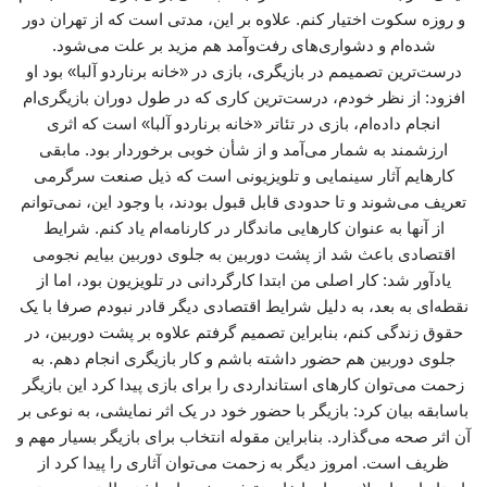
و روزه سکوت اختیار کنم. علاوه بر این، مدتی است که از تهران دور
شده‌ام و دشواری‌های رفت‌وآمد هم مزید بر علت می‌شود.
درست‌ترین تصمیمم در بازیگری، بازی در «خانه برناردو آلبا» بود او
افزود: از نظر خودم، درست‌ترین کاری که در طول دوران بازیگری‌ام
انجام داده‌ام، بازی در تئاتر «خانه برناردو آلبا» است که اثری
ارزشمند به شمار می‌آمد و از شأن خوبی برخوردار بود. مابقی
کارهایم آثار سینمایی و تلویزیونی است که ذیل صنعت سرگرمی
تعریف می‌شوند و تا حدودی قابل قبول بودند، با وجود این، نمی‌توانم
از آنها به عنوان کارهایی ماندگار در کارنامه‌ام یاد کنم. شرایط
اقتصادی باعث شد از پشت دوربین به جلوی دوربین بیایم نجومی
یادآور شد: کار اصلی‌ من ابتدا کارگردانی در تلویزیون بود، اما از
نقطه‌ای به بعد، به دلیل شرایط اقتصادی دیگر قادر نبودم صرفا با یک
حقوق زندگی کنم، بنابراین تصمیم گرفتم علاوه بر پشت دوربین، در
جلوی دوربین هم حضور داشته باشم و کار بازیگری انجام دهم. به
زحمت می‌توان کارهای استانداردی را برای بازی پیدا کرد این بازیگر
باسابقه بیان کرد: بازیگر با حضور خود در یک اثر نمایشی، به نوعی بر
آن اثر صحه می‌گذارد. بنابراین مقوله انتخاب برای بازیگر بسیار مهم و
ظریف است. امروز دیگر به زحمت می‌توان آثاری را پیدا کرد از