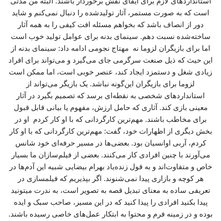
استانداردهای لازم برای ایفای نقش برخوردار باشند. البته من مدتی
است که به صورت مستمر، آثار تولیدشده را دنبال نمی‌کنم و شاید
دور از انصاف باشد که بخواهم مسئله افت کیفی را به همه آثار
ساخته‌شده نسبت دهم. سینمای بدنه برای عوامل تولید خوب است
اما برای بازیگران لزوما نه مهتاج نجومی ادامه داد: سینمای بدنه از
این حیث که ذیل صنعت سرگرمی جای می‌گیرد و می‌تواند برای افراد
زیادی شغل و دستمزد ایجاد کند، عنصر خوبی است، اما ممکن است
لزوما برای بازیگران این‌گونه نباشد. یک بازیگر می‌تواند از
استانداردهای شخصی به نقطه‌ای برسد که تصمیم بگیرد در آثار
معینی بازی کند. آثاری که حامل ارزش، مفهوم یا بیانی قابل قبول
برای مخاطب باشند. مهم‌ترین کارگردانی که با او کار کردم او در
بخش دیگری از اظهارات خود، گفت: مهم‌ترین کارگردانی که با او کار
کردم، آربی اوانسیان بود. بعضی‌ها در مسیر حرفه‌ای خود شانس‌
می‌آورند با چنین افرادی کار می‌کنند. بعضی از فیلم‌سازان ما بسیار
خاص و متفاوت‌اند و به قول زنده‌یاد بهرام بیضایی شبیه این آدم‌ها در
هر کوچه و بازاری پیدا نمی‌شنوند. اگر بپذیریم که فیلمسازی در
تعریفی ساده به معنای تبدیل قصه به تصویر است، به ندرت میتونید
پیدا بکنید افرادی را پیدا کنید که در این مسیر، صاحب سبک و ایده
بوده و در زمینه فرم و محتوا به ابتکار عمل‌های خاصی رسیده باشند.